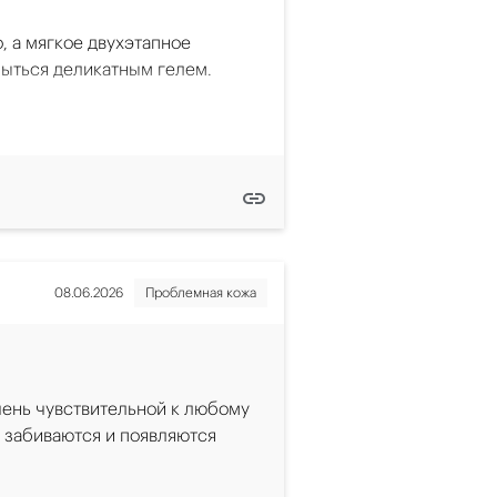
, а мягкое двухэтапное
мыться деликатным гелем.
бка»: захватывают с
биотик инулин для поддержки
кожи и помогает удалить остатки
08.06.2026
Проблемная кожа
оддержки микробиома,
тойкие и стойкие формулы,
 водой, пенящимся очищающим
чень чувствительной к любому
ше — очищающим средством, а
о забиваются и появляются
ополаскивания водой
ь агрессивные очищающие