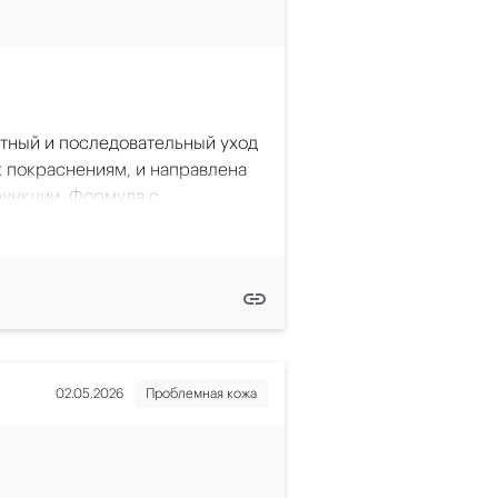
спокаивает и выравнивает тон,
 с глаз, губ и тональные средства без
ы линии гипоаллергенны и
го трения, не оставляя жирного
.<br /> Разработана для нормальной и
вительной кожи лица.
 ₽
В КОРЗИНУ
к Allersain, после —
ополнительно
атный и последовательный уход
ность или обострение
 к покраснениям, и направлена
функции. Формула с
ением сосудов и формированием
ие.
удаляет загрязнения и макияж,
ожи, склонной к куперозу и
sain
ивает дискомфорт и
к успокаивающий
ологическое очищение для
оротка хорошо вписывается в
твительной кожи 200 мл
мально использовать
02.05.2026
Проблемная кожа
лизация рН и восстановление
нения чувствительной кожи,
биома, нарушенного после очищения
с розацеа обычно чувствительна
 ₽
В КОРЗИНУ