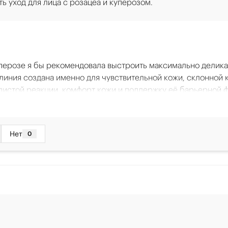
й барьер, ниацинамид регулирует работу сальных желез, у
ь уход для лица с розацеа и куперозом.
микробиома, нарушенного после очищения
макияж
арьерную функцию и уменьшают чувствительность. Формул
ских
кожи.
лишне
блеска
чувст
864 ₽
450
В КОРЗИНУ
а может быть такой: гель для умывания Allersain, затем тони
ли зуд и жжение выражены сильно или усиливаются, стоит д
уперозе я бы рекомендовала выстроить максимально делик
тологом, чтобы исключить выраженную сосудистую реактив
а линия создана именно для чувствительной кожи, склонной
.
дистой реакции, комфорт кожи и поддержку её барьерной 
ора роста сосудов помогает бороться со стойким расшир
овременно оказывая успокаивающее и увлажняющее действ
ем пенку для умывания. Она бережно, без пересушивания 
Нет
0
одержит мыла, SLS и SLES и подходит для чувствительной к
Aller
й
Allersain
жно при розацеа, когда агрессивное очищение часто усил
Тони
Гель-уход очищающий для умывания
Физи
 начните с сыворотки интенсивного действия линейки. Сыв
400 мл
чувс
й корректирующий продукт. Днём в пару к сыворотке опти
вление
Бережное очищение чувствительной кожи
Норма
F 30. Он разработан для максимального комфорта и увлаж
лица. Подходит для деликатного удаления
микро
ениям, а наличие SPF 30 особенно важно, потому что кожа 
макияжа.
кожи.
ет не провоцировать усиление покраснений.
1 309 ₽
864
В КОРЗИНУ