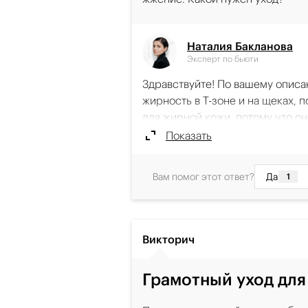
умывание «до скрипа».
Наталия Бакланова
Рекомендованные продукты
Эксперт по бьюти
Здравствуйте! По вашему описан
Miceclean
жирность в Т-зоне и на щеках, 
Мицеллярная вода для нормаль
для жирной кожи, потому что о
чувствительной кожи 400 мл
очищает, успокаивает кожу, по
Показать
Для нормальной и чувствительной кож
Деликатно и эффективно очищает кож
В вашем случае я бы рекомендов
от макияжа и загрязнений.
Вам помог этот ответ?
Да
1
Для очищения подойдут гель для
594 ₽
В КОРЗИНУ
пересушивания, помогают сниз
В качестве основного ухода мо
уменьшать жирный блеск и при 
Викторич
Allersain
когда кожа одновременно жирни
Сыворотка-активатор интенси
Грамотный уход для
Преимущество линии Allersain в
успокаивающая защитной фун
кожи для лица 40 мл
чувствительной кожи. Пептидны
Нормализация состояния кожи после