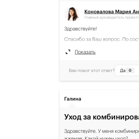
средства: дерматологические р
Коновалова Мария А
раздражающих факторов, особе
Главный руководитель проект
После очищения рекомендуем н
Здравствуйте!
микробиом кожи после очищения
Спасибо за Ваш вопрос. По сост
Далее можно перейти к уходу то
комедогенным. Формула тоника 
Сыворотка-активатор ALLERSAIN
Показать
склонную к раздражению кожу.
уменьшить чувство дискомфорта
Важно учитывать, что комедоге
отдушки.
Вам помог этот ответ?
Да
0
потенциалом могут по-разному 
Дневной крем ALLERSAIN для св
Судя по Вашему описанию, сейч
смягчает и увлажняет кожу до 4
на фоне привычного ухода). В т
база под макияж.
а также восстановит кожный бар
Галина
Если SPF был очень стойкий, в
Когда чувствительность уменьш
воду MICECLEAN: она разработа
Уход за комбиниров
средства коллекции Серацин. М
тональные средства без лишнег
традиционно используемые в ух
Итоговый протокол: MICECLEAN 
регуляции себовыделения. Эти
Здравствуйте. У меня комбиниро
сыворотка → ALLERSAIN крем. Д
помогут скорректировать сост
жжение. Какой нужен уход?