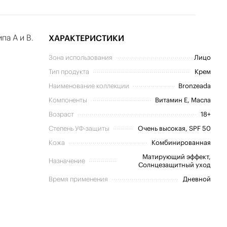
па А и В.
ХАРАКТЕРИСТИКИ
Зона использования
Лицо
Тип продукта
Крем
Наименование коллекции
Bronzeada
Компоненты
Витамин E, Масла
Возраст
18+
Степень УФ-защиты
Очень высокая, SPF 50
Кожа
Комбинированная
Матирующий эффект,
Назначение
Солнцезащитный уход
Время применения
Дневной