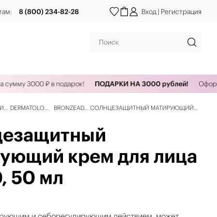
там:
8 (800) 234-82-28
Вход
|
Регистрация
умму 3000 ₽ в подарок!
ПОДАРКИ НА 3000 рублей!
Оформи з
ЦИИ
DERMATOLOGY
BRONZEADA
СОЛНЦЕЗАЩИТНЫЙ МАТИРУЮЩИЙ
КРЕМ ДЛЯ ЛИЦА SPF50, 50 МЛ
цезащитный
ующий крем для лица
, 50 мл
ирующим и себорегулирующим действием, может