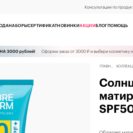
Консультации по продук
ОДА
НАБОРЫ
CЕРТИФИКАТ
НОВИНКИ
АКЦИИ
БЛОГ
ПОМОЩЬ
3000 рублей!
Оформи заказ от 3000 ₽ и выбери косметику на с
ГЛАВНАЯ
КОЛЛЕК
Солн
матир
SPF50
Обладает мат