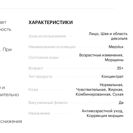
ает
ХАРАКТЕРИСТИКИ
ность
Лицо, Шея и область
Зона использования
декольте
Наименование коллекции
Mezolux
. При
Возрастные изменения,
Состояние кожи
Морщины
Возраст
35+
Тип продукта
Концентрат
Нормальная,
 и
Кожа
Чувствительная, Жирная,
чительно
Комбинированная, Сухая
Вакуумныный флакон
Да
Антивозрастной уход,
Назначение
Коррекция морщин
 снижения