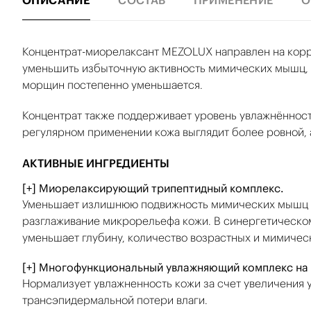
ОПИСАНИЕ
СОСТАВ
ПРИМЕНЕНИЕ
О
Концентрат-миорелаксант MEZOLUX направлен на кор
уменьшить избыточную активность мимических мышц, б
морщин постепенно уменьшается.
Концентрат также поддерживает уровень увлажнённост
регулярном применении кожа выглядит более ровной, 
АКТИВНЫЕ ИНГРЕДИЕНТЫ
[+] Миорелаксирующий трипептидный комплекс.
Уменьшает излишнюю подвижность мимических мышц л
разглаживание микрорельефа кожи. В синергетическ
уменьшает глубину, количество возрастных и мимичес
[+] Многофункциональный увлажняющий комплекс на 
Нормализует увлажненность кожи за счет увеличения 
трансэпидермальной потери влаги.