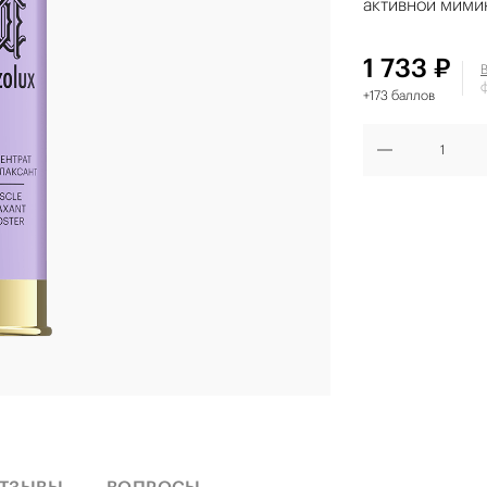
активной мими
1 733 ₽
+173 баллов