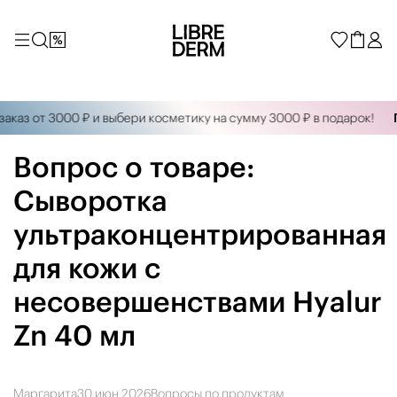
каз от 3000 ₽ и выбери косметику на сумму 3000 ₽ в подарок!
П
Вопрос о товаре:
Сыворотка
ультраконцентрированная
для кожи с
несовершенствами Hyalur
Zn 40 мл
Маргарита
30 июн 2026
Вопросы по продуктам