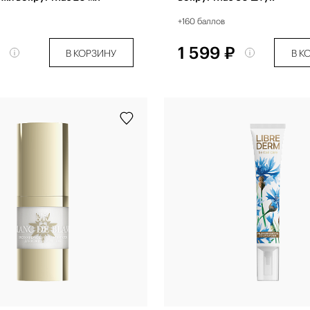
+160 баллов
₽
1 599 ₽
В КОРЗИНУ
В К