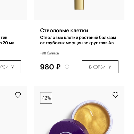
Стволовые клетки
отив
Стволовые клетки растений бальзам
з 20 мл
от глубоких морщин вокруг глаз Anti-
Age 20 мл
+98 баллов
980 ₽
ОРЗИНУ
В КОРЗИНУ
-12%