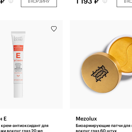
 ₽
1 193 ₽
В КОРЗИНУ
В К
н Е
Mezolux
 крем-антиоксидант для
Биоармирующие патчи для
жи вокруг глаз 20 мл
вокруг глаз 60 штук