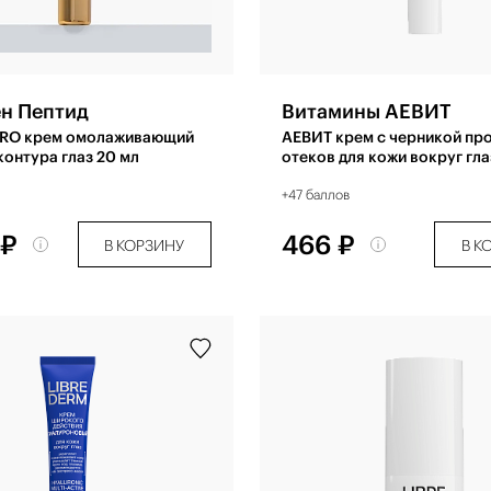
ен Пептид
Витамины АЕВИТ
PRO крем омолаживающий
АЕВИТ крем с черникой пр
контура глаз 20 мл
отеков для кожи вокруг гла
+47 баллов
 ₽
466 ₽
В КОРЗИНУ
В К