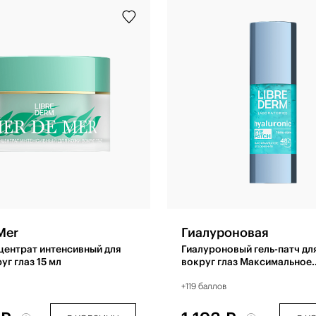
Mer
Гиалуроновая
центрат интенсивный для
Гиалуроновый гель-патч дл
уг глаз 15 мл
вокруг глаз Максимальное
увлажнение 30 мл
+119 баллов