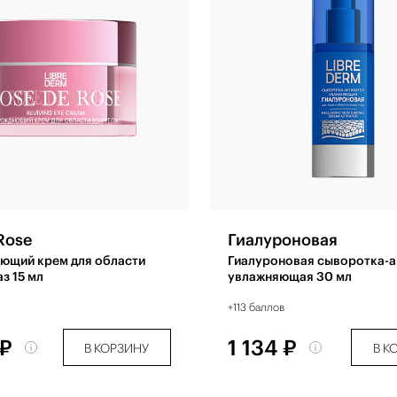
Rose
Гиалуроновая
ющий крем для области
Гиалуроновая сыворотка-а
аз 15 мл
увлажняющая 30 мл
+113 баллов
 ₽
1 134 ₽
В КОРЗИНУ
В К