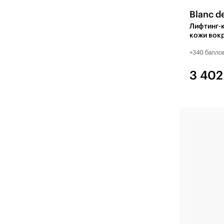
Blanc d
Лифтинг-
кожи вокр
+340 балло
3 402