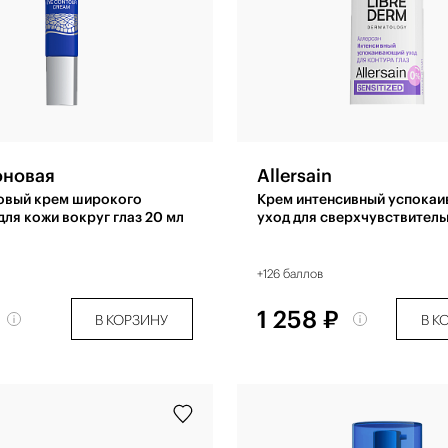
оновая
Allersain
овый крем широкого
Крем интенсивный успока
для кожи вокруг глаз 20 мл
уход для сверхчувствитель
глаз 15 мл
+126 баллов
1 258 ₽
В КОРЗИНУ
В К