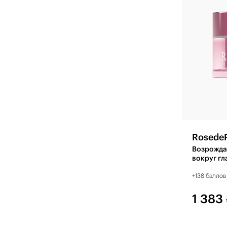
Rosede
Возрожда
вокруг гл
+138 баллов
1 383