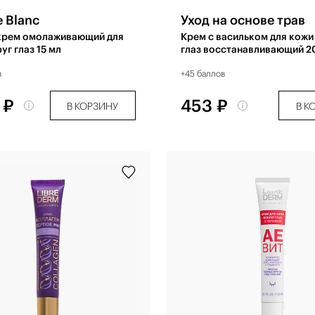
e Blanc
Уход на основе трав
крем омолаживающий для
Крем с васильком для кожи
уг глаз 15 мл
глаз восстанавливающий 2
в
+45 баллов
 ₽
453 ₽
В КОРЗИНУ
В К