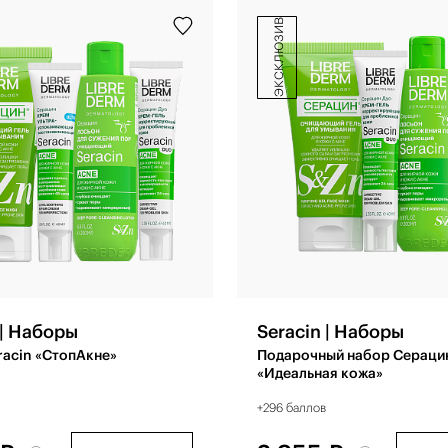
эксклюзив
 | Наборы
Seracin | Наборы
racin «СтопАкне»
Подарочный набор Сераци
«Идеальная кожа»
в
+296 баллов