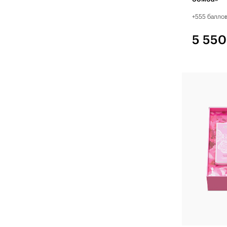
+555 балло
5 550