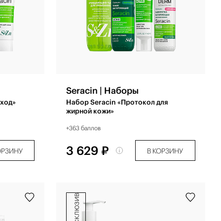
Seracin | Наборы
Уход»
Набор Seracin «Протокол для
жирной кожи»
+363 баллов
3 629 ₽
ОРЗИНУ
В КОРЗИНУ
эксклюзив