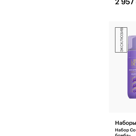
2 957
эксклюзив
Наборы 
Набор Co
бомба»