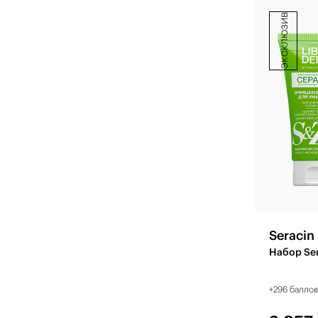
эксклюзив
Seracin
Набор Se
+296 балло