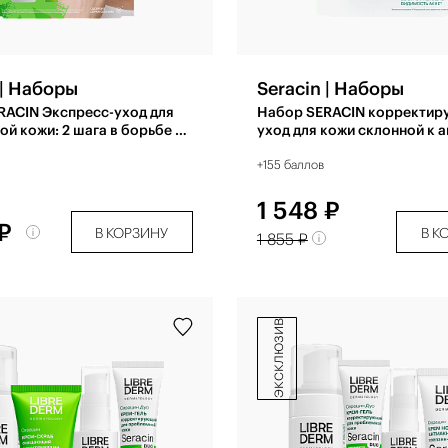
 | Наборы
Seracin | Наборы
RACIN Экспресс-уход для
Набор SERACIN корректи
й кожи: 2 шага в борьбе с
уход для кожи склонной к а
ирным блеском
+155 баллов
1 548 ₽
 ₽
В КОРЗИНУ
В К
1 855 ₽
эксклюзив