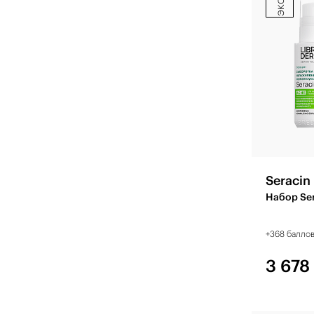
Seracin
Набор Ser
+368 балло
3 678