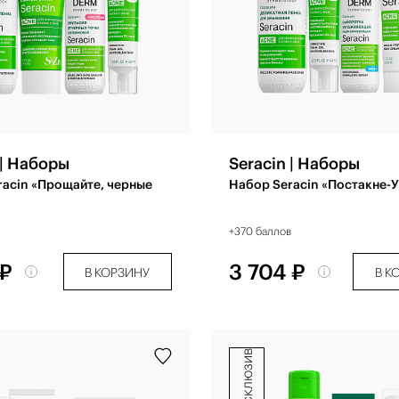
 | Наборы
Seracin | Наборы
racin «Прощайте, черные
Набор Seracin «Постакне-
+370 баллов
 ₽
3 704 ₽
В КОРЗИНУ
В К
эксклюзив