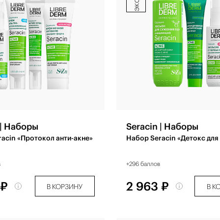
 | Наборы
Seracin | Наборы
acin «Протокол анти-акне»
Набор Seracin «Детокс для
в
+296 баллов
 ₽
2 963 ₽
В КОРЗИНУ
В К