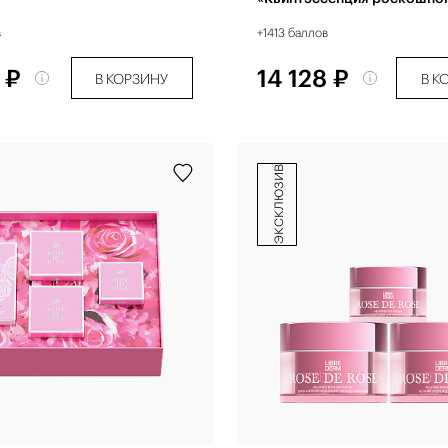
для сияния кожи»
в
+1413 баллов
 ₽
14 128 ₽
В КОРЗИНУ
В К
эксклюзив