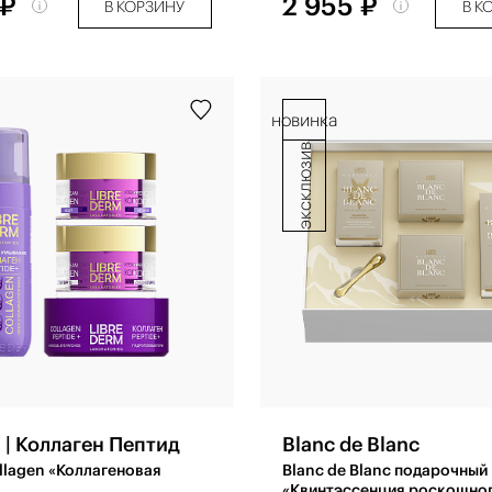
 ₽
2 955 ₽
В КОРЗИНУ
В К
новинка
эксклюзив
| Коллаген Пептид
Blanc de Blanc
llagen «Коллагеновая
Blanc de Blanc подарочный
«Квинтэссенция роскошног