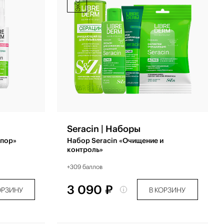
Seracin | Наборы
 пор»
Набор Seracin «Очищение и
контроль»
+309 баллов
3 090 ₽
ОРЗИНУ
В КОРЗИНУ