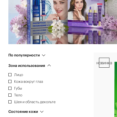
По популярности
новинка
Зона использования
Лицо
Кожа вокруг глаз
Губы
Тело
Шея и область декольте
Состояние кожи