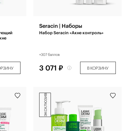
Seracin | Наборы
рующий
Набор Seracin «Акне контроль»
кне
+307 баллов
3 071 ₽
ОРЗИНУ
В КОРЗИНУ
эксклюзив