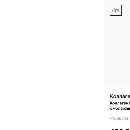
-8%
Коллаг
Коллаген 
омолажив
пятен 75 
+45 баллов