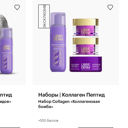
эксклюзив
ептид
Наборы | Коллаген Пептид
тидов»
Набор Collagen «Коллагеновая
бомба»
+555 баллов