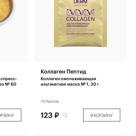
Коллаген Пептид
кспресс-
Коллаген омолаживающая
лаз № 60
альгинатная маска № 1, 30 г
+12 баллов
123 ₽
ОРЗИНУ
В КОРЗИНУ