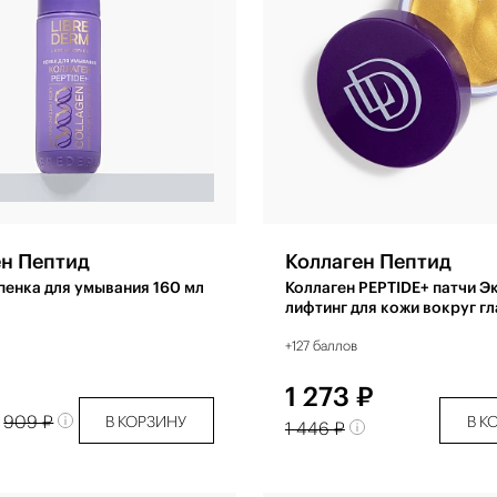
ен Пептид
Коллаген Пептид
пенка для умывания 160 мл
Коллаген PEPTIDE+ патчи Э
лифтинг для кожи вокруг г
+127 баллов
1 273 ₽
909 ₽
В КОРЗИНУ
В К
1 446 ₽