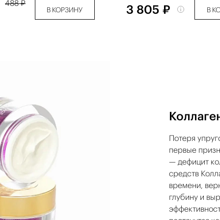
₽
488 ₽
3 805 ₽
В КОРЗИНУ
В К
Коллаге
Потеря упруг
первые призн
— дефицит ко
средств Колл
времени, вер
глубину и вы
эффективност