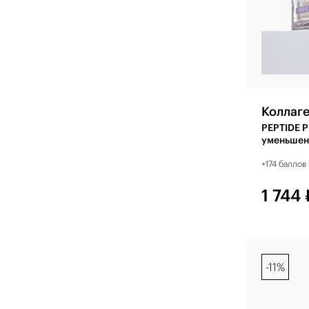
Лифтинг-эффект: повышение упругости
Выравнивание цвета лица
Очищение и глубокое очищение
Пилинг
Увлажнение
Коллаг
PEPTIDE 
уменьшен
восстано
+174 баллов
1 744 
-11%