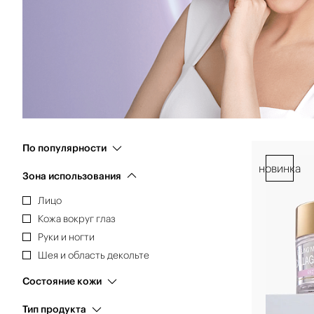
По популярности
новинка
Зона использования
Лицо
Кожа вокруг глаз
Руки и ногти
Шея и область декольте
Состояние кожи
Возрастные изменения
Тип продукта