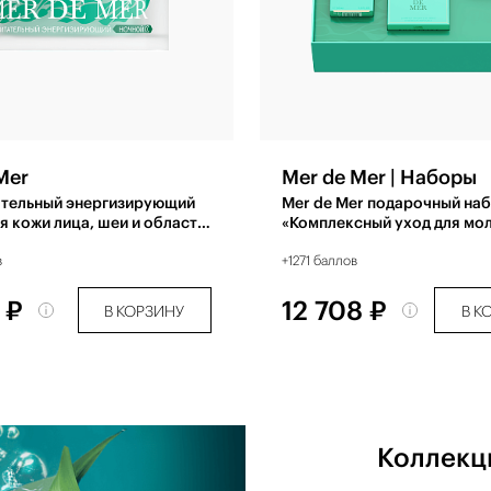
Mer
Mer de Mer | Наборы
ательный энергизирующий
Mer de Mer подарочный на
я кожи лица, шеи и области
«Комплексный уход для мо
50 мл
кожи»
в
+1271 баллов
 ₽
12 708 ₽
В КОРЗИНУ
В К
Коллекц