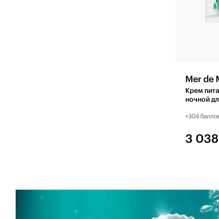
Mer de 
Крем пит
ночной дл
декольте 
+304 балло
3 038