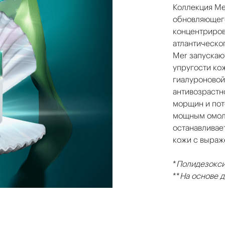
Коллекция Me
обновляющего
концентриров
атлантическо
Mer запускаю
упругости кож
гиалуроновой
антивозрастн
морщин и пот
мощным омол
останавливае
кожи с выраж
*
Полидезокси
**
На основе 