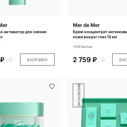
Mer
Mer de Mer
а-активатор для сияния
Крем-концентрат интенсив
мл
кожи вокруг глаз 15 мл
в
+276 баллов
 ₽
2 759 ₽
В КОРЗИНУ
В К
эксклюзив