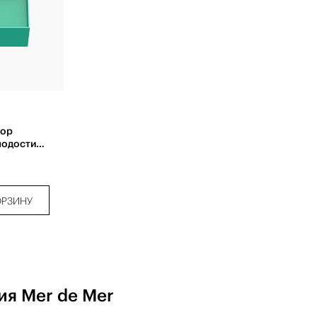
бор
лодости
ОРЗИНУ
ия Mer de Mer