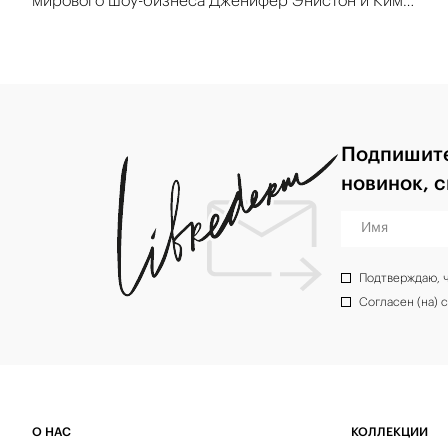
Кардашьян, стал уход косметическими средствами,
содержащими полинуклеотиды, полученные из молок
ценных видов рыб.
Подпишите
новинок, 
Имя
Подтверждаю, 
Согласен (на) 
О НАС
КОЛЛЕКЦИИ