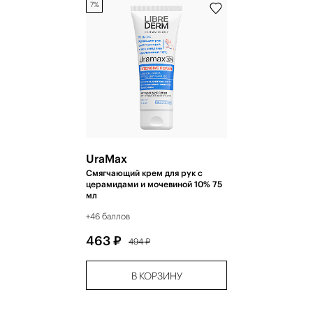
7%
UraМax
Смягчающий крем для рук с
церамидами и мочевиной 10% 75
мл
+46 баллов
463 ₽
494 ₽
В КОРЗИНУ