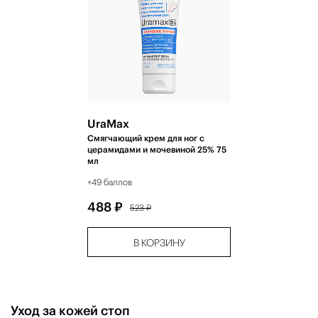
UraМax
Cмягчающий крем для ног с
церамидами и мочевиной 25% 75
мл
+49 баллов
488 ₽
523 ₽
В КОРЗИНУ
Уход за кожей стоп