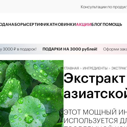
Консультации по продук
ОДА
НАБОРЫ
CЕРТИФИКАТ
НОВИНКИ
АКЦИИ
БЛОГ
ПОМОЩЬ
00 ₽ в подарок!
ПОДАРКИ НА 3000 рублей!
Оформи заказ от
ГЛАВНАЯ
ИНГРЕДИЕНТЫ
ЭКСТРАК
Экстракт
азиатско
ЭТОТ МОЩНЫЙ И
ИСПОЛЬЗУЕТСЯ Д