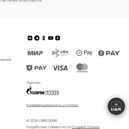
сом Yandex SmartCaptcha
ожения)
Партнёр
Конфиденциальность и cookies
© 2026 LIBREDERM
Разработано совместно со
Студией Oneway