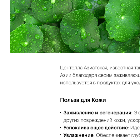
Центелла Азиатская, известная т
Азии благодаря своим заживляющ
используется в продуктах для ухо
Польза для Кожи
Заживление и регенерация
: Э
других повреждений кожи, уско
Успокаивающее действие
: Ид
Увлажнение
: Обеспечивает гл