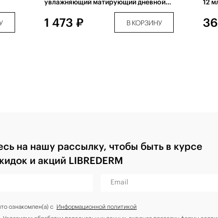
увлажняющий матирующий дневной
12 м
для жирной кожи 50 мл
1 473 ₽
36
У
В КОРЗИНУ
сь на нашу рассылку, чтобы быть в курсе
скидок и акций LIBREDERM
Email
что ознакомлен(а) с
Информационной политикой