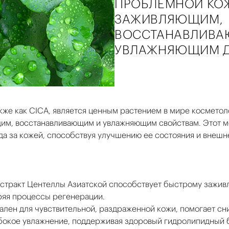
ПРОБЛЕМНОЙ КОЖ
ЗАЖИВЛЯЮЩИМ,
ВОССТАНАВЛИВА
УВЛАЖНЯЮЩИМ Д
акже как CICA, является ценным растением в мире космето
им, восстанавливающим и увлажняющим свойствам. Этот м
да за кожей, способствуя улучшению ее состояния и внешне
кстракт Центеллы Азиатской способствует быстрому зажив
ряя процессы регенерации.
еален для чувствительной, раздраженной кожи, помогает сн
убокое увлажнение, поддерживая здоровый гидролипидный 