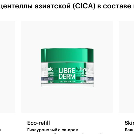
центеллы азиатской (CICA) в составе
Eco-refill
Ski
й
Гиалуроновый cica-крем
Бал