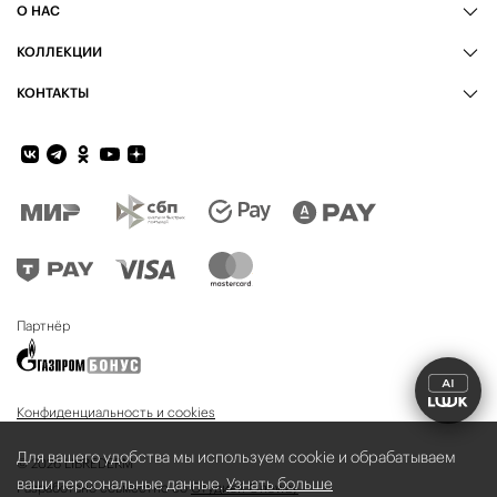
О НАС
КОЛЛЕКЦИИ
КОНТАКТЫ
Обратная связь
Партнёр
Конфиденциальность и cookies
Для вашего удобства мы используем cookie и обрабатываем
© 2026 LIBREDERM
ваши персональные данные.
Узнать больше
Разработано совместно со
Студией Oneway