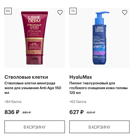
6%
1%
Стволовые клетки
HyaluMax
Стволовые клетки винограда
Пилинг гиалуроновый для
желе для умывания Anti-Age 150
глубокого очищения кожи головы
мл
125 мл
+84 балла
+63 балла
836 ₽
627 ₽
881 ₽
631 ₽
В КОРЗИНУ
В КОРЗИНУ