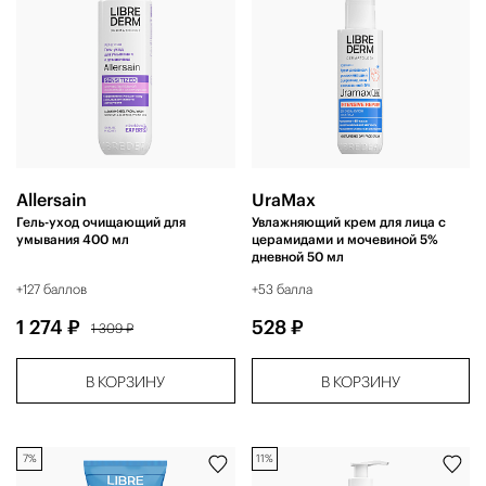
Allersain
UraМax
Гель-уход очищающий для
Увлажняющий крем для лица с
умывания 400 мл
церамидами и мочевиной 5%
дневной 50 мл
+127 баллов
+53 балла
1 274 ₽
528 ₽
1 309 ₽
В КОРЗИНУ
В КОРЗИНУ
7%
11%