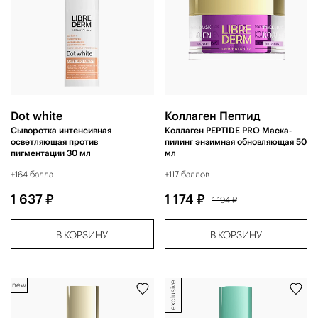
Dot white
Коллаген Пептид
Сыворотка интенсивная
Коллаген PEPTIDE PRO Маска-
осветляющая против
пилинг энзимная обновляющая 50
пигментации 30 мл
мл
+164 балла
+117 баллов
1 637 ₽
1 174 ₽
1 194 ₽
В КОРЗИНУ
В КОРЗИНУ
exclusive
new