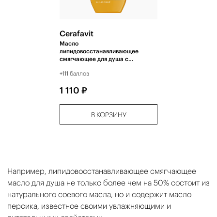
Cerafavit
Масло
липидовосстанавливающее
смягчающее для душа с
церамидами и пребиотиком 200
+111 баллов
мл
1 110 ₽
В КОРЗИНУ
Например, липидовосстанавливающее смягчающее
масло для душа не только более чем на 50% состоит из
натурального соевого масла, но и содержит масло
персика, известное своими увлажняющими и