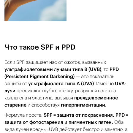
Что такое SPF и PPD
Если SPF защищает нас от ожогов, вызванных
ультрафиолетовыми лучами типа B (UVB)
, то
PPD
(Persistent Pigment Darkening)
— это показатель
защиты от
ультрафиолета типа A (UVA)
. Именно
UVA-
лучи
проникают глубже в кожу, разрушая волокна
коллагена и эластина, вызывая
преждевременное
старение
и способствуя
гиперпигментации.
Формула проста:
SPF = защита от покраснения, PPD =
защита от фотостарения и пигментных пятен.
Оба
вида лучей вредны: UVB действует быстро и заметно, а