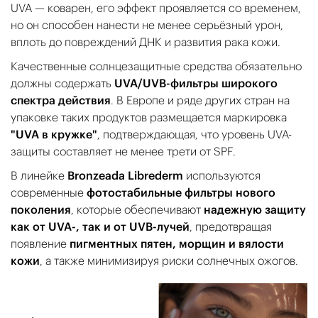
UVA — коварен, его эффект проявляется со временем,
но он способен нанести не менее серьёзный урон,
вплоть до повреждений ДНК и развития рака кожи.
Качественные солнцезащитные средства обязательно
должны содержать
UVA/UVB-фильтры широкого
спектра действия
. В Европе и ряде других стран на
упаковке таких продуктов размещается маркировка
"UVA в кружке"
, подтверждающая, что уровень UVA-
защиты составляет не менее трети от SPF.
В линейке
Bronzeada Librederm
используются
современные
фотостабильные фильтры нового
поколения
, которые обеспечивают
надежную защиту
как от UVA-, так и от UVB-лучей
, предотвращая
появление
пигментных пятен, морщин и вялости
кожи
, а также минимизируя риски солнечных ожогов.