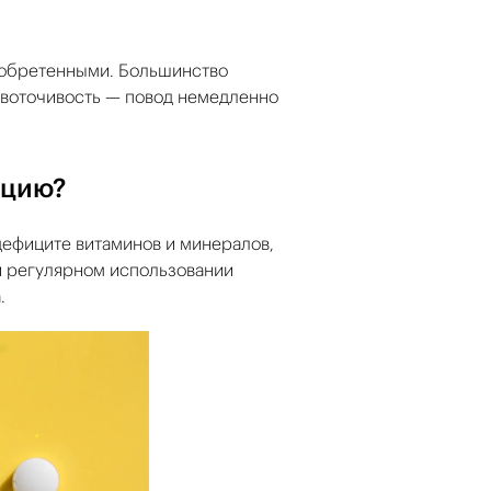
иобретенными. Большинство
ровоточивость — повод немедленно
ацию?
дефиците витаминов и минералов,
и регулярном использовании
.