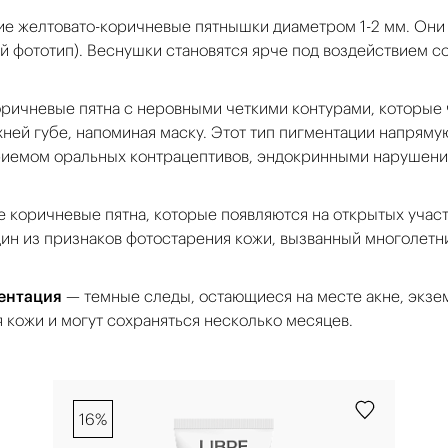
е желтовато-коричневые пятнышки диаметром 1-2 мм. Они 
 фототип). Веснушки становятся ярче под воздействием с
ричневые пятна с неровными четкими контурами, которые 
хней губе, напоминая маску. Этот тип пигментации напрям
иемом оральных контрацептивов, эндокринными нарушени
коричневые пятна, которые появляются на открытых участк
один из признаков фотостарения кожи, вызванный многолет
ентация
— темные следы, остающиеся на месте акне, экзем
 кожи и могут сохраняться несколько месяцев.
16%