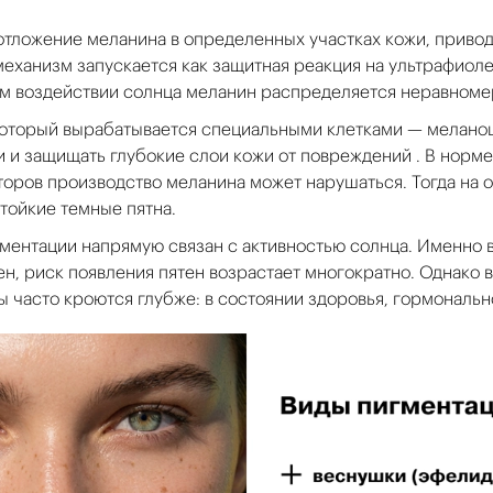
тложение меланина в определенных участках кожи, приво
механизм запускается как защитная реакция на ультрафиоле
м воздействии солнца меланин распределяется неравноме
который вырабатывается специальными клетками — меланоц
 и защищать глубокие слои кожи от повреждений . В норме
оров производство меланина может нарушаться. Тогда на о
тойкие темные пятна.
ентации напрямую связан с активностью солнца. Именно в 
н, риск появления пятен возрастает многократно. Однако 
ы часто кроются глубже: в состоянии здоровья, гормональ