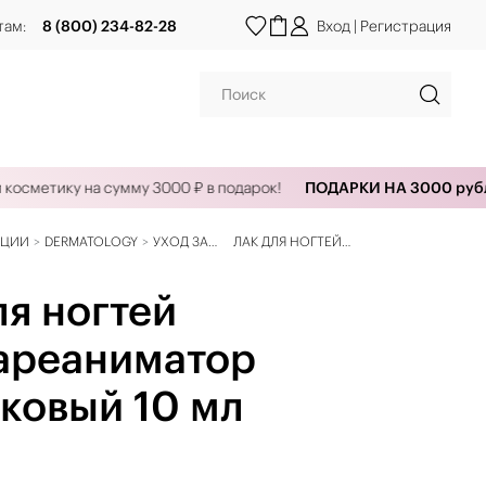
там:
8 (800) 234-82-28
Вход
|
Регистрация
осметику на сумму 3000 ₽ в подарок!
ПОДАРКИ НА 3000 рубле
КЦИИ
DERMATOLOGY
УХОД ЗА
ЛАК ДЛЯ НОГТЕЙ
НОГТЯМИ
УЛЬТРАРЕАНИМАТОР
ПЕРСИКОВЫЙ 10 МЛ
ля ногтей
ареаниматор
ковый 10 мл