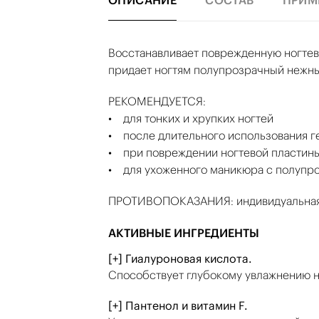
ОПИСАНИЕ
СОСТАВ
ПРИМ
Восстанавливает поврежденную ногтеву
придает ногтям полупрозрачный нежны
РЕКОМЕНДУЕТСЯ:
• для тонких и хрупких ногтей
• после длительного использования г
• при повреждении ногтевой пластин
• для ухоженного маникюра с полупр
ПРОТИВОПОКАЗАНИЯ: индивидуальная н
АКТИВНЫЕ ИНГРЕДИЕНТЫ
[+] Гиалуроновая кислота.
Способствует глубокому увлажнению н
[+] Пантенол и витамин F.