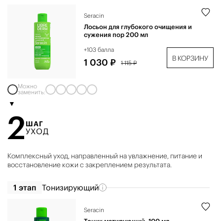
Seracin
Лосьон для глубокого очищения и
сужения пор 200 мл
+103 балла
В КОРЗИНУ
1 030 ₽
1 115 ₽
Можно
заменить:
2
ШАГ
УХОД
Комплексный уход, направленный на увлажнение, питание и
восстановление кожи с закреплением результата.
1 этап
Тонизирующий
Seracin