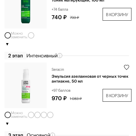
Тоник матирующий, 100 мл
+74 балла
В КОРЗИНУ
740 ₽
793 ₽
Можно
заменить:
2 этап
Интенсивный
Seracin
Эмульсия азелаиновая от черных точек
антиакне, 50 мл
+97 баллов
В КОРЗИНУ
970 ₽
1 083 ₽
Можно
заменить:
3 этап
Основной