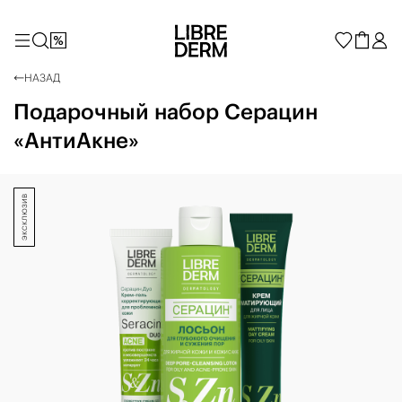
НАЗАД
Подарочный набор Серацин
«АнтиАкне»
эксклюзив