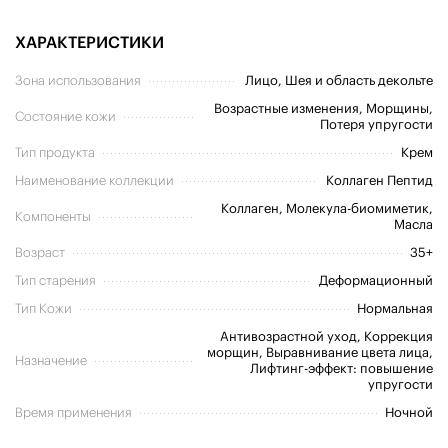
ХАРАКТЕРИСТИКИ
Зона использования
Лицо, Шея и область декольте
Возрастные изменения, Морщины,
Состояние кожи
Потеря упругости
Тип продукта
Крем
Наименование коллекции
Коллаген Пептид
Коллаген, Молекула-биомиметик,
Компоненты
Масла
Возраст
35+
Тип старения
Деформационный
Тип Кожи
Нормальная
Антивозрастной уход, Коррекция
морщин, Выравнивание цвета лица,
Назначение
Лифтинг-эффект: повышение
упругости
Время применения
Ночной