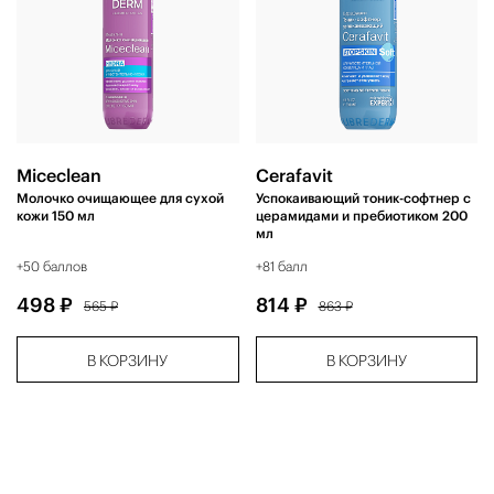
Miceclean
Cerafavit
Молочко очищающее для сухой
Успокаивающий тоник-софтнер с
кожи 150 мл
церамидами и пребиотиком 200
мл
+50 баллов
+81 балл
498 ₽
814 ₽
565 ₽
863 ₽
В КОРЗИНУ
В КОРЗИНУ