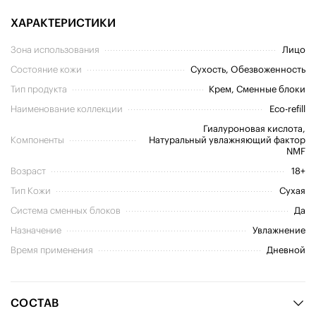
ХАРАКТЕРИСТИКИ
Зона использования
Лицо
Состояние кожи
Сухость, Обезвоженность
Тип продукта
Крем, Сменные блоки
Наименование коллекции
Eco-refill
Гиалуроновая кислота,
Компоненты
Натуральный увлажняющий фактор
NMF
Возраст
18+
Тип Кожи
Сухая
Система сменных блоков
Да
Назначение
Увлажнение
Время применения
Дневной
СОСТАВ