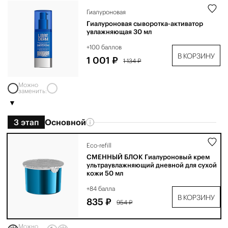
Гиалуроновая
Гиалуроновая сыворотка-активатор
увлажняющая 30 мл
+100 баллов
В КОРЗИНУ
1 001 ₽
1 134 ₽
Можно
заменить:
3 этап
Основной
Eco-refill
СМЕННЫЙ БЛОК Гиалуроновый крем
ультраувлажняющий дневной для сухой
кожи 50 мл
+84 балла
В КОРЗИНУ
835 ₽
954 ₽
Можно