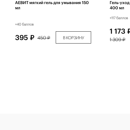
АЕВИТ мягкий гель для умывания 150
Гель-ухо
мл
400 мл
+117 баллов
+40 баллов
1 173 
395 ₽
450 ₽
В КОРЗИНУ
1 309 ₽