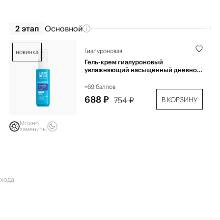
2 этап
Основной
Гиалуроновая
новинка
Гель-крем гиалуроновый
увлажняющий насыщенный дневной
50 мл
+69 баллов
688 ₽
754 ₽
В КОРЗИНУ
Можно
заменить:
хода.