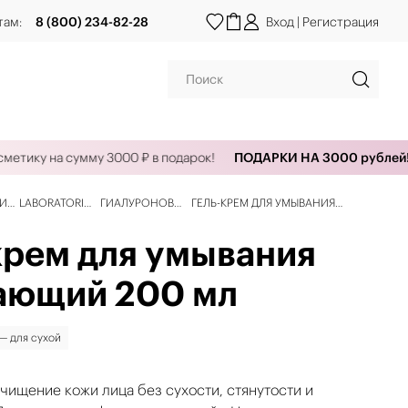
там:
8 (800) 234-82-28
Вход
|
Регистрация
ку на сумму 3000 ₽ в подарок!
ПОДАРКИ НА 3000 рублей!
О
ЦИИ
LABORATORIES
ГИАЛУРОНОВАЯ
ГЕЛЬ-КРЕМ ДЛЯ УМЫВАНИЯ
ОЧИЩАЮЩИЙ 200 МЛ
крем для умывания
ающий 200 мл
 — для сухой
чищение кожи лица без сухости, стянутости и