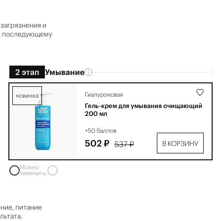
 загрязнения и
 к последующему
2 этап
Умывание
Гиалуроновая
новинка
Гель-крем для умывания очищающий
200 мл
+50 баллов
502 ₽
537 ₽
В КОРЗИНУ
Можно
заменить:
ние, питание
льтата.