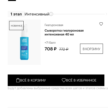
1 этап
Интенсивный
Гиалуроновая
новинка
Сыворотка гиалуроновая
интенсивная 40 мл
+71 балл
708 ₽
772 ₽
В КОРЗИНУ
ВСЁ В КОРЗИНУ
ВСЁ В ИЗБРАННОЕ
Будут добавлены выбранные средства всех шагов и этапов схемы у