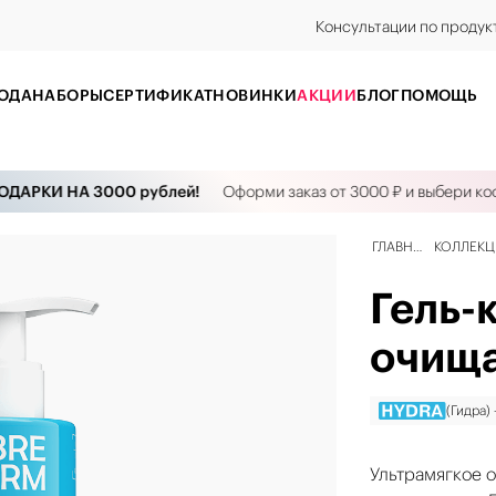
Консультации по продук
ОДА
НАБОРЫ
CЕРТИФИКАТ
НОВИНКИ
АКЦИИ
БЛОГ
ПОМОЩЬ
КИ НА 3000 рублей!
Оформи заказ от 3000 ₽ и выбери космети
ГЛАВНАЯ
КОЛЛЕК
Гель-
очищ
(Гидра)
Ультрамягкое о