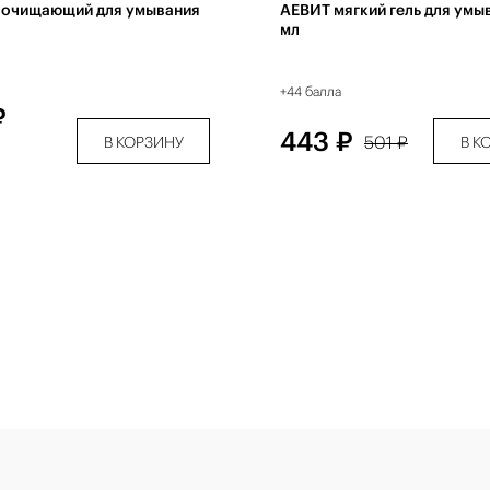
д очищающий для умывания
АЕВИТ мягкий гель для умы
мл
+44 балла
₽
443 ₽
501 ₽
В КОРЗИНУ
В К