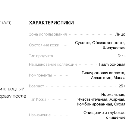
чает,
ХАРАКТЕРИСТИКИ
Зона использования
Лицо
Сухость, Обезвоженность,
Состояние кожи
Шелушение
Тип продукта
Гель
Наименование коллекции
Гиалуроновая
Гиалуроновая кислота,
Компоненты
Аллантоин, Масла
Возраст
25+
ить водный
Нормальная,
сразу после
Тип Кожи
Чувствительная, Жирная,
Комбинированная, Сухая
Очищение и глубокое
Назначение
очищение