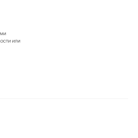
ими
хости или