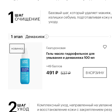
1
Базовый шаг, который удаляет макияж,
ШАГ
излишки себума, подготавливая кожу
ОЧИЩЕНИЕ
уходу.
1 этап
Демакияж
Гиалуроновая
новинка
Гель-масло гидрофильное для
умывания и демакияжа 100 мл
+49 баллов
491 ₽
537 ₽
В КОРЗИНУ
2
Комплексный уход, направленный на увлажне
ШАГ
УХОД
и восстановление кожи с закреплением резу