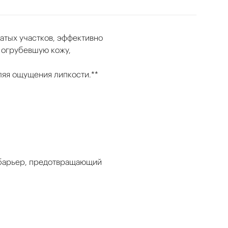
тых участков, эффективно
т огрубевшую кожу,
ляя ощущения липкости.**
й барьер, предотвращающий