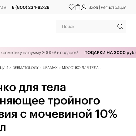
там:
8 (800) 234-82-28
Вход
|
Регистрация
сметику на сумму 3000 ₽ в подарок!
ПОДАРКИ НА 3000 рублей
КЦИИ
DERMATOLOGY
URAMAX
МОЛОЧКО ДЛЯ ТЕЛА
УВЛАЖНЯЮЩЕЕ ТРОЙНОГО
ДЕЙСТВИЯ С МОЧЕВИНОЙ 10% 200
ко для тела
МЛ
няющее тройного
вия с мочевиной 10%
л