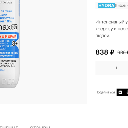
(Гидра)
Интенсивный ух
ксерозу и псор
людей.
838 ₽
986 
Поделиться