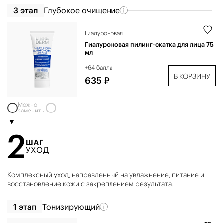
3 этап
Глубокое очищение
Гиалуроновая
Гиалуроновая пилинг-скатка для лица 75
мл
+64 балла
В КОРЗИНУ
635 ₽
Можно
заменить:
2
ШАГ
УХОД
Комплексный уход, направленный на увлажнение, питание и
восстановление кожи с закреплением результата.
1 этап
Тонизирующий