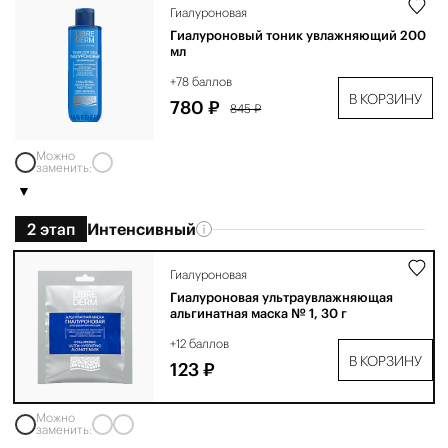
Гиалуроновая
Гиалуроновый тоник увлажняющий 200
мл
+78 баллов
В КОРЗИНУ
780 ₽
845 ₽
Можно
заменить:
2 этап
Интенсивный
Гиалуроновая
Гиалуроновая ультраувлажняющая
альгинатная маска № 1, 30 г
+12 баллов
В КОРЗИНУ
123 ₽
Можно
заменить: