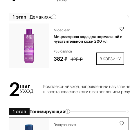
1 этап
Демакияж
Miceclean
Мицеллярная вода для нормальной и
чувствительной кожи 200 мл
+38 баллов
382 ₽
425 ₽
В КОРЗИНУ
2
Комплексный уход, направленный на увлажне
ШАГ
УХОД
и восстановление кожи с закреплением резу
1 этап
Тонизирующий
Гиалуроновая