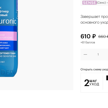
(Сенс) 
Завершает про
основного уход
610 ₽
660 
+61 баллов
Открыть схему ухо
2
ШАГ
УХОД