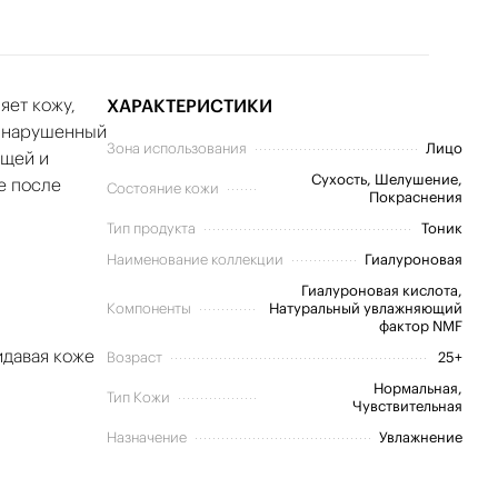
яет кожу,
ХАРАКТЕРИСТИКИ
, нарушенный
Зона использования
Лицо
ющей и
Сухость, Шелушение,
е после
Состояние кожи
Покраснения
Тип продукта
Тоник
Наименование коллекции
Гиалуроновая
Гиалуроновая кислота,
Компоненты
Натуральный увлажняющий
фактор NMF
идавая коже
Возраст
25+
Нормальная,
Тип Кожи
Чувствительная
Назначение
Увлажнение