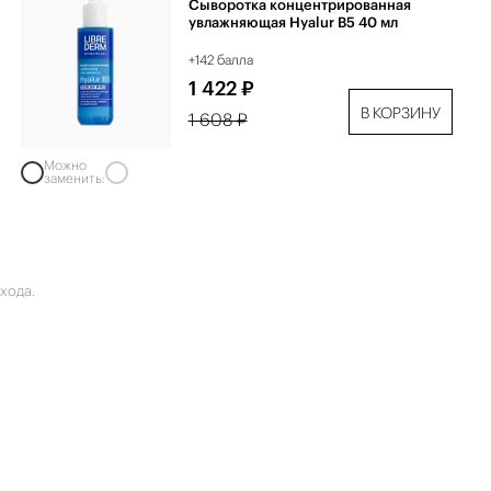
Сыворотка концентрированная
увлажняющая Hyalur B5 40 мл
+142 балла
1 422 ₽
В КОРЗИНУ
1 608 ₽
Можно
заменить:
хода.