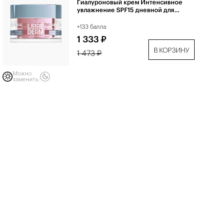
Гиалуроновый крем Интенсивное
увлажнение SPF15 дневной для
нормальной и чувствительной кожи
50 мл
+133 балла
1 333 ₽
В КОРЗИНУ
1 473 ₽
Можно
заменить: