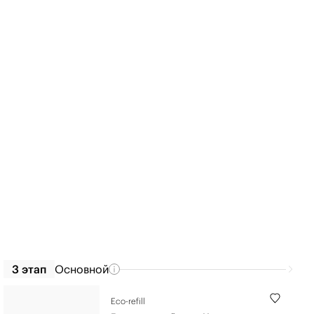
3 этап
Основной
Eco-refill