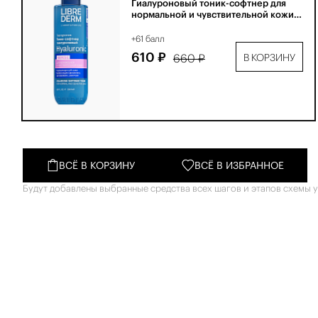
Гиалуроновый тоник-софтнер для
нормальной и чувствительной кожи
200 мл
+61 балл
610 ₽
660 ₽
В КОРЗИНУ
ВСЁ В КОРЗИНУ
ВСЁ В ИЗБРАННОЕ
Будут добавлены выбранные средства всех шагов и этапов схемы у