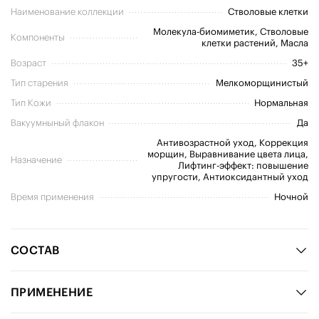
Наименование коллекции
Стволовые клетки
Молекула-биомиметик, Стволовые
Компоненты
клетки растений, Масла
Возраст
35+
Тип старения
Мелкоморщинистый
Тип Кожи
Нормальная
Вакуумныный флакон
Да
Антивозрастной уход, Коррекция
морщин, Выравнивание цвета лица,
Назначение
Лифтинг-эффект: повышение
упругости, Антиоксидантный уход
Время применения
Ночной
СОСТАВ
ПРИМЕНЕНИЕ