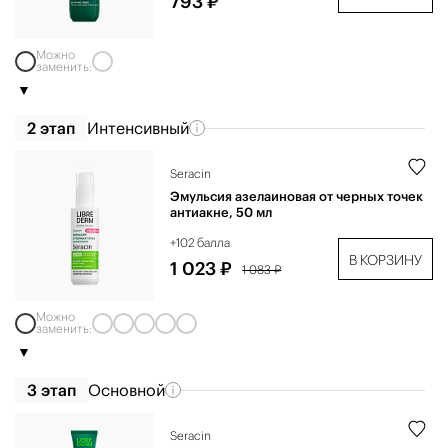
793 ₽
Можно
заменить:
2 этап
Интенсивный
Seracin
Эмульсия азелаиновая от черных точек
антиакне, 50 мл
+102 балла
В КОРЗИНУ
1 023 ₽
1 083 ₽
Можно
заменить:
3 этап
Основной
Seracin