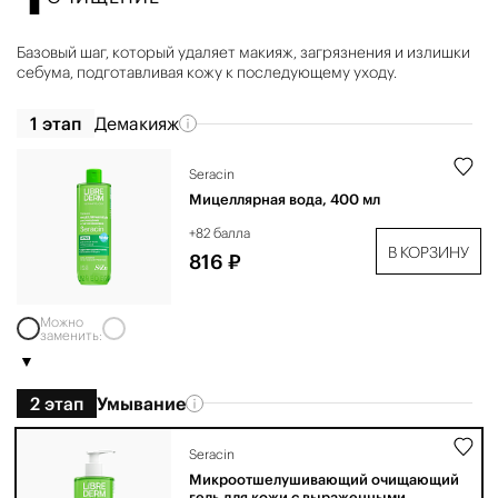
Базовый шаг, который удаляет макияж, загрязнения и излишки
себума, подготавливая кожу к последующему уходу.
1 этап
Демакияж
Seracin
Мицеллярная вода, 400 мл
+82 балла
В КОРЗИНУ
816 ₽
Можно
заменить:
2 этап
Умывание
Seracin
Микроотшелушивающий очищающий
гель для кожи с выраженными