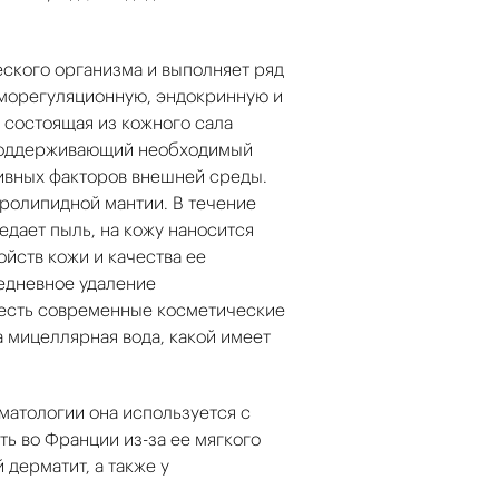
ского организма и выполняет ряд
рморегуляционную, эндокринную и
 состоящая из кожного сала
, поддерживающий необходимый
ивных факторов внешней среды.
дролипидной мантии. В течение
едает пыль, на кожу наносится
йств кожи и качества ее
едневное удаление
 есть современные косметические
а мицеллярная вода, какой имеет
рматологии она используется с
ь во Франции из-за ее мягкого
 дерматит, а также у