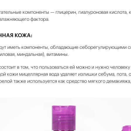
ательные компоненты — глицерин, гиалуроновая кислота, кс
увлажняющего фактора.
ННАЯ КОЖА:
удут иметь компоненты, обладающие себорегулирующими 
иловая, миндальная), витамины.
остоит в том, что пользоваться ей можно и нужно человеку
дой кожи мицеллярная вода удаляет излишки себума, пота,
релой также используется как средство мягкого демакияжа,