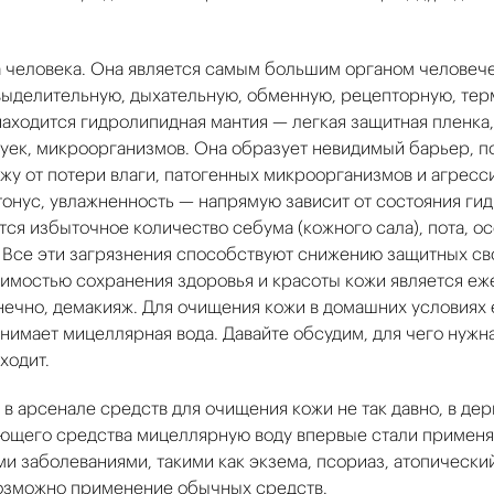
а человека. Она является самым большим органом человече
 выделительную, дыхательную, обменную, рецепторную, те
аходится гидролипидная мантия — легкая защитная пленка,
чешуек, микроорганизмов. Она образует невидимый барьер
жу от потери влаги, патогенных микроорганизмов и агресс
 тонус, увлажненность — напрямую зависит от состояния ги
ся избыточное количество себума (кожного сала), пота, ос
. Все эти загрязнения способствуют снижению защитных сво
имостью сохранения здоровья и красоты кожи является еж
онечно, демакияж. Для очищения кожи в домашних условиях
анимает мицеллярная вода. Давайте обсудим, для чего нужн
ходит.
 в арсенале средств для очищения кожи не так давно, в де
ающего средства мицеллярную воду впервые стали применят
и заболеваниями, такими как экзема, псориаз, атопический
озможно применение обычных средств.